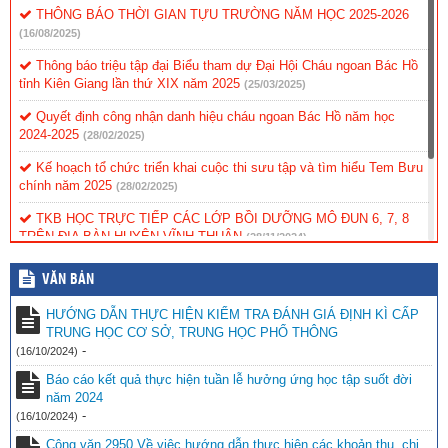
THÔNG BÁO THỜI GIAN TỰU TRƯỜNG NĂM HỌC 2025-2026
(16/08/2025)
Thông báo triệu tập đại Biểu tham dự Đại Hội Cháu ngoan Bác Hồ
tỉnh Kiên Giang lần thứ XIX năm 2025
(25/03/2025)
Quyết định công nhận danh hiệu cháu ngoan Bác Hồ năm học
2024-2025
(28/02/2025)
Kế hoạch tổ chức triển khai cuộc thi sưu tập và tìm hiểu Tem Bưu
chính năm 2025
(28/02/2025)
TKB HỌC TRỰC TIẾP CÁC LỚP BỒI DƯỠNG MÔ ĐUN 6, 7, 8
TRÊN ĐỊA BÀN HUYỆN VĨNH THUẬN
(28/11/2024)
Kế hoạch BDTX 2024-2025
(16/11/2024)
VĂN BẢN
Đại Hội Liên Đội Nhiệm Kỳ 2024-2025
(16/11/2024)
HƯỚNG DẪN THỰC HIỆN KIỂM TRA ĐÁNH GIÁ ĐỊNH KÌ CẤP
TRUNG HỌC CƠ SỞ, TRUNG HỌC PHỔ THÔNG
THỜI KHOÁ BIỂU HKI NĂM HỌC 2024-2025_THCS
(18/10/2024)
-
(16/10/2024)
Báo cáo kết quả thực hiện tuần lễ hưởng ứng học tập suốt đời
năm 2024
-
(16/10/2024)
Công văn 2950 Về việc hướng dẫn thực hiện các khoản thu, chi