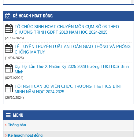
Tổng kết năm học 2022-2023 và triển khai phương hướng, nhiệm
vụ trọng tâm năm học 2023-2024
(30/08/2023)
KẾ HOẠCH HOẠT ĐỘNG
Trao 20 suất quà cho học sinh có hoàn cảnh khó khăn trước thềm
TỔ CHỨC SINH HOẠT CHUYÊN MÔN CỤM SỐ 03 THEO
năm học mới
(25/08/2023)
CHƯƠNG TRÌNH GDPT 2018 NĂM HỌC 2024-2025
Toà án nhân dân tỉnh Kiên Giang tặng Quỹ khuyến học huyện Vĩnh
(21/02/2025)
Thuận trước thềm năm học 2023-2024
(15/08/2023)
LỄ TUYÊN TRUYỀN LUẬT AN TOÀN GIAO THÔNG VÀ PHÒNG
CHỐNG MA TUÝ
Đẩy nhanh tiến độ thi công “Công trình xây nhà khuyến học năm
2023” tặng học sinh nghèo vượt khó học giỏi hiện chưa có nhà
(14/01/2025)
ở
(10/08/2023)
Đại Hội Lần Thứ X Nhiệm Kỳ 2025-2028 trường TH&THCS Bình
Minh
(02/11/2024)
HỘI NGHỊ CÁN BỘ VIÊN CHỨC TRƯỜNG TH&THCS BÌNH
MINH NĂM HỌC 2024-2025
(26/10/2024)
MENU
Thông báo
Kế hoạch hoạt động