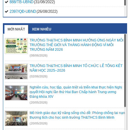
888/TB-UBND
(31/08/2022)
2397/QĐ-UBND
(26/08/2022)
31/2022/NQ-HĐND
(16/08/2022)
MỚI NHẤT
XEM NHIỀU
TRƯỜNG TH&THCS BÌNH MINH HƯỞNG ỨNG NGÀY MÔI
TRƯỜNG THẾ GIỚI VÀ THÁNG HÀNH ĐỘNG VÌ MÔI
TRƯỜNG NĂM 2026
(08/06/2026)
TRƯỜNG TH&THCS BÌNH MINH TỔ CHỨC LỄ TỔNG KẾT
NĂM HỌC 2025–2026
(02/06/2026)
Nghiên cứu, học tập, quán triệt và triển khai thực hiện Nghị
quyết Hội nghị lần thứ Hai Ban Chấp hành Trung ương
Đảng khóa XIV
(20/05/2026)
Mô hình giáo dục kỹ năng sống chủ đề: Phòng chống tai nạn
thương tích cho học sinh trường TH&THCS Bình Minh
(20/05/2026)