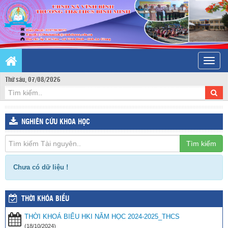
Toggle
naviga
Thứ sáu, 07/08/2026
NGHIÊN CỨU KHOA HỌC
Tìm kiếm
Chưa có dữ liệu !
THỜI KHÓA BIỂU
THỜI KHOÁ BIỂU HKI NĂM HỌC 2024-2025_THCS
(18/10/2024)