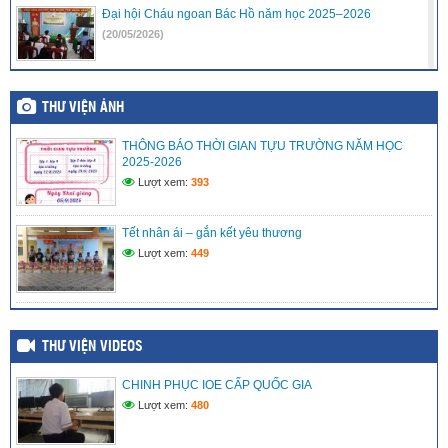
Đại hội Cháu ngoan Bác Hồ năm học 2025–2026
(20/05/2026)
TRAO QUÀ CHO HỌC SINH CÓ HOÀN CẢNH KHÓ KHĂN
THƯ VIỆN ẢNH
(29/04/2026)
THÔNG BÁO THỜI GIAN TỰU TRƯỜNG NĂM HỌC
Lễ Kết Nạp Đoàn Viên tại “khu chứng tích Rừng Tràm Ban
2025-2026
Biện Phú”
Lượt xem:
393
(18/04/2026)
Tết nhân ái – gắn kết yêu thương
Học sinh với An ninh mạng 2026
Lượt xem:
449
(05/04/2026)
THƯ VIỆN VIDEOS
CHINH PHỤC IOE CẤP QUỐC GIA
Lượt xem:
480