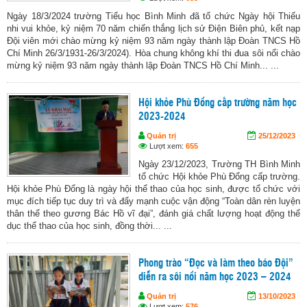
Ngày 18/3/2024 trường Tiểu học Bình Minh đã tổ chức Ngày hội Thiếu
nhi vui khỏe, kỷ niệm 70 năm chiến thắng lịch sử Điện Biên phủ, kết nạp
Đội viên mới chào mừng kỷ niệm 93 năm ngày thành lập Đoàn TNCS Hồ
Chí Minh 26/3/1931-26/3/2024). Hòa chung không khí thi đua sôi nổi chào
mừng kỷ niệm 93 năm ngày thành lập Đoàn TNCS Hồ Chí Minh... ...
Hội khỏe Phù Đổng cấp trường năm học
2023-2024
Quản trị
25/12/2023
Lượt xem:
655
Ngày 23/12/2023, Trường TH Bình Minh
tổ chức Hội khỏe Phù Đổng cấp trường.
Hội khỏe Phù Đổng là ngày hội thể thao của học sinh, được tổ chức với
mục đích tiếp tục duy trì và đẩy mạnh cuộc vận động “Toàn dân rèn luyện
thân thể theo gương Bác Hồ vĩ đại”, đánh giá chất lượng hoạt động thể
dục thể thao của học sinh, đồng thời... ...
Phong trào “Đọc và làm theo báo Đội”
diễn ra sôi nổi năm học 2023 – 2024
Quản trị
13/10/2023
Lượt xem:
576