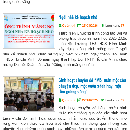
trong cuộc sống. ...
Ngôi nhà kế hoạch nhỏ
Quản trị
15/03/2026
Lượt xem:
67
Thực hiện Chương trình công tác Đội và
phong trào thiếu nhi năm học 2025-2026.
Liên đội Trường TH&THCS Bình Minh
xây dựng công trình măng non ” Ngôi
nhà kế hoạch nhỏ” chào mừng kỷ niệm 95 năm ngày thành lập Đoàn
TNCS Hồ Chí Minh, 85 năm ngày thành lập Đội TNTP Hồ Chí Minh, chào
mừng Đại hội Đoàn các cấp. “Công trình măng non” là... ...
Sinh hoạt chuyên đề “Mỗi tuần một câu
chuyện đẹp, một cuốn sách hay, một
tấm gương sáng”
Quản trị
27/10/2025
Lượt xem:
67
Sinh hoạt chuyên đề bằng nhiều hình
thức như: thông qua các giờ sinh hoạt
Liên – Chi đội, sinh hoạt dưới cờ,… nhằm giáo dục truyền thống, mở
rộng vốn kiến thức và hiểu biết cho thiếu nhi thông qua những câu
chuyện đẹp, những cuốn sách hay, những tấm gương sáng mà các em