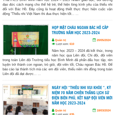
đạo đức cách mạng cho thế hệ trẻ, thể hiện lòng kính yêu của thiếu nhi
đối với Bác Hồ. Đây cũng là hoạt động thiết thực thực hiện cuộc vận
động “Thiếu nhi Việt Nam thi đua thực hiện tốt... ...
HỌP MẶT CHÁU NGOAN BÁC HỒ CẤP
TRƯỜNG NĂM HỌC 2023-2024
Quản trị
20/05/2024
Lượt xem:
610
Năm học 2023 – 2024 đã kết thúc, trong
năm học qua Liên đội, Chi đội, đội viên
trong toàn Liên đội Trường tiểu học Bình Minh đã phấn đấu học tập, rèn
luyện trở thành con ngoan, trò giỏi, đội viên tốt, Cháu ngoan Bác Hồ. Để
báo cáo lại thành tích mà các em đội viên, thiếu niên nhi đồng trong toàn
Liên đội đã đạt được... ...
NGÀY HỘI “THIẾU NHI VUI KHỎE “, KỶ
NIỆM 70 NĂM CHIẾN THẮNG LỊCH SỬ
ĐIỆN BIÊN PHỦ, KẾT NẠP ĐỘI VIÊN MỚI
NĂM HỌC 2023-2024
Quản trị
18/03/2024
Lượt xem:
635