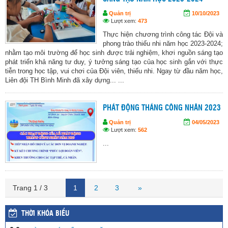
Quản trị
10/10/2023
Lượt xem:
473
Thực hiện chương trình công tác Đội và
phong trào thiếu nhi năm học 2023-2024;
nhằm tạo môi trường để học sinh được trải nghiệm, khơi nguồn sáng tạo
phát triển khả năng tư duy, ý tưởng sáng tạo của học sinh gắn với thực
tiễn trong học tập, vui chơi của Đội viên, thiếu nhi. Ngay từ đầu năm học,
Liên đội TH Bình Minh đã xây dựng... ...
PHÁT ĐỘNG THÁNG CÔNG NHÂN 2023
Quản trị
04/05/2023
Lượt xem:
562
...
Trang 1 / 3
1
2
3
»
THỜI KHÓA BIỂU