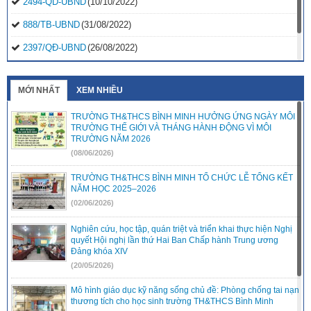
2494-QD-UBND
(10/10/2022)
888/TB-UBND
(31/08/2022)
2397/QĐ-UBND
(26/08/2022)
31/2022/NQ-HĐND
(16/08/2022)
MỚI NHẤT
XEM NHIỀU
TRƯỜNG TH&THCS BÌNH MINH HƯỞNG ỨNG NGÀY MÔI
TRƯỜNG THẾ GIỚI VÀ THÁNG HÀNH ĐỘNG VÌ MÔI
TRƯỜNG NĂM 2026
(08/06/2026)
TRƯỜNG TH&THCS BÌNH MINH TỔ CHỨC LỄ TỔNG KẾT
NĂM HỌC 2025–2026
(02/06/2026)
Nghiên cứu, học tập, quán triệt và triển khai thực hiện Nghị
quyết Hội nghị lần thứ Hai Ban Chấp hành Trung ương
Đảng khóa XIV
(20/05/2026)
Mô hình giáo dục kỹ năng sống chủ đề: Phòng chống tai nạn
thương tích cho học sinh trường TH&THCS Bình Minh