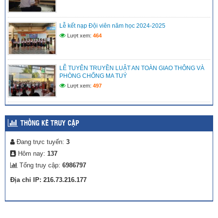
Lễ kết nạp Đội viên năm học 2024-2025
Lượt xem:
464
LỄ TUYÊN TRUYỀN LUẬT AN TOÀN GIAO THÔNG VÀ
PHÒNG CHỐNG MA TUÝ
Lượt xem:
497
THỐNG KÊ TRUY CẬP
Đang trực tuyến:
3
Hôm nay:
137
Tổng truy cập:
6986797
Địa chỉ IP: 216.73.216.177