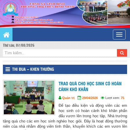
Toggle
naviga
Thứ sáu, 07/08/2026
THI ĐUA – KHEN THƯỞNG
TRAO QUÀ CHO HỌC SINH CÓ HOÀN
CẢNH KHÓ KHĂN
Quản trị
29/04/2026
Lượt xem:
75
Để tạo điều kiện và động viên các em
học sinh có hoàn cảnh khó khăn phấn
đấu vươn lên trong học tập, Nhà trường
tặng quà cho các em học sinh nghèo học giỏi. Đây là hoạt động thường
niên của nhà nhằm động viên tinh thần, khuyến khích các em vươn lên