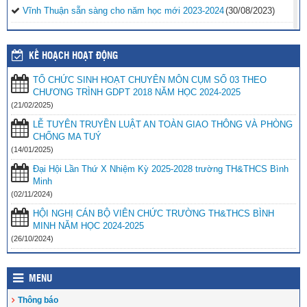
Vĩnh Thuận sẵn sàng cho năm học mới 2023-2024
(30/08/2023)
Tổng kết năm học 2022-2023 và triển khai phương hướng, nhiệm
vụ trọng tâm năm học 2023-2024
(30/08/2023)
KẾ HOẠCH HOẠT ĐỘNG
Trao 20 suất quà cho học sinh có hoàn cảnh khó khăn trước thềm
TỔ CHỨC SINH HOẠT CHUYÊN MÔN CỤM SỐ 03 THEO
năm học mới
(25/08/2023)
CHƯƠNG TRÌNH GDPT 2018 NĂM HỌC 2024-2025
Toà án nhân dân tỉnh Kiên Giang tặng Quỹ khuyến học huyện Vĩnh
(21/02/2025)
Thuận trước thềm năm học 2023-2024
(15/08/2023)
LỄ TUYÊN TRUYỀN LUẬT AN TOÀN GIAO THÔNG VÀ PHÒNG
CHỐNG MA TUÝ
Đẩy nhanh tiến độ thi công “Công trình xây nhà khuyến học năm
2023” tặng học sinh nghèo vượt khó học giỏi hiện chưa có nhà
(14/01/2025)
ở
(10/08/2023)
Đại Hội Lần Thứ X Nhiệm Kỳ 2025-2028 trường TH&THCS Bình
Minh
(02/11/2024)
HỘI NGHỊ CÁN BỘ VIÊN CHỨC TRƯỜNG TH&THCS BÌNH
MINH NĂM HỌC 2024-2025
(26/10/2024)
MENU
Thông báo