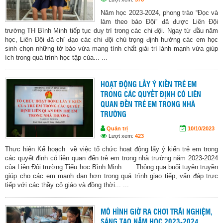
Năm học 2023-2024, phong trào “Đọc và
làm theo báo Đội” đã được Liên Đội
trường TH Bình Minh tiếp tục duy trì trong các chi đội. Ngay từ đầu năm
học, Liên Đội đã chỉ đạo các chi đội chú trọng định hướng các em học
sinh chọn những tờ báo vừa mang tính chất giải trí lành mạnh vừa giúp
ích trong quá trình học tập của... ...
HOẠT ĐỘNG LẤY Ý KIẾN TRẺ EM
TRONG CÁC QUYẾT ĐỊNH CÓ LIÊN
QUAN ĐẾN TRẺ EM TRONG NHÀ
TRƯỜNG
Quản trị
10/10/2023
Lượt xem:
423
Thực hiện Kế hoạch về việc tổ chức hoạt động lấy ý kiến trẻ em trong
các quyết định có liên quan đến trẻ em trong nhà trường năm 2023-2024
của Liên Đội trường Tiểu học Bình Minh. Thông qua buổi tuyên truyền
giúp cho các em mạnh dạn hơn trong quá trình giao tiếp, vấn đáp trực
tiếp với các thầy cô giáo và đồng thời... ...
MÔ HÌNH GIỜ RA CHƠI TRÃI NGHIỆM,
SÁNG TẠO NĂM HỌC 2023-2024