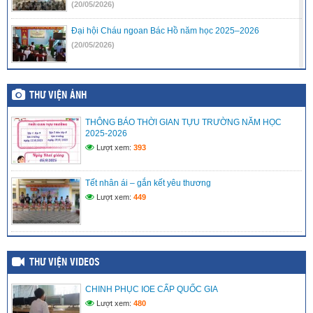
(20/05/2026)
Đại hội Cháu ngoan Bác Hồ năm học 2025–2026
(20/05/2026)
TRAO QUÀ CHO HỌC SINH CÓ HOÀN CẢNH KHÓ KHĂN
THƯ VIỆN ẢNH
(29/04/2026)
THÔNG BÁO THỜI GIAN TỰU TRƯỜNG NĂM HỌC
Lễ Kết Nạp Đoàn Viên tại “khu chứng tích Rừng Tràm Ban
2025-2026
Biện Phú”
Lượt xem:
393
(18/04/2026)
Tết nhân ái – gắn kết yêu thương
Học sinh với An ninh mạng 2026
Lượt xem:
449
(05/04/2026)
THƯ VIỆN VIDEOS
CHINH PHỤC IOE CẤP QUỐC GIA
Lượt xem:
480