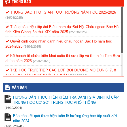
THÔNG BÁO
THÔNG BÁO THỜI GIAN TỰU TRƯỜNG NĂM HỌC 2025-2026
(16/08/2025)
Thông báo triệu tập đại Biểu tham dự Đại Hội Cháu ngoan Bác Hồ
tỉnh Kiên Giang lần thứ XIX năm 2025
(25/03/2025)
Quyết định công nhận danh hiệu cháu ngoan Bác Hồ năm học
2024-2025
(28/02/2025)
Kế hoạch tổ chức triển khai cuộc thi sưu tập và tìm hiểu Tem Bưu
chính năm 2025
(28/02/2025)
TKB HỌC TRỰC TIẾP CÁC LỚP BỒI DƯỠNG MÔ ĐUN 6, 7, 8
TRÊN ĐỊA BÀN HUYỆN VĨNH THUẬN
(28/11/2024)
Kế hoạch BDTX 2024-2025
(16/11/2024)
VĂN BẢN
Đại Hội Liên Đội Nhiệm Kỳ 2024-2025
(16/11/2024)
HƯỚNG DẪN THỰC HIỆN KIỂM TRA ĐÁNH GIÁ ĐỊNH KÌ CẤP
TRUNG HỌC CƠ SỞ, TRUNG HỌC PHỔ THÔNG
THỜI KHOÁ BIỂU HKI NĂM HỌC 2024-2025_THCS
(18/10/2024)
-
(16/10/2024)
Báo cáo kết quả thực hiện tuần lễ hưởng ứng học tập suốt đời
năm 2024
-
(16/10/2024)