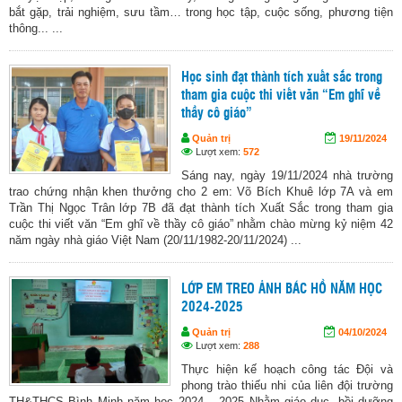
bắt gặp, trải nghiệm, sưu tầm… trong học tập, cuộc sống, phương tiện
thông... ...
Học sinh đạt thành tích xuất sắc trong
tham gia cuộc thi viết văn “Em ghĩ về
thầy cô giáo”
Quản trị
19/11/2024
Lượt xem:
572
Sáng nay, ngày 19/11/2024 nhà trường
trao chứng nhận khen thưởng cho 2 em: Võ Bích Khuê lớp 7A và em
Trần Thị Ngọc Trân lớp 7B đã đạt thành tích Xuất Sắc trong tham gia
cuộc thi viết văn “Em ghĩ về thầy cô giáo” nhằm chào mừng kỷ niệm 42
năm ngày nhà giáo Việt Nam (20/11/1982-20/11/2024) ...
LỚP EM TREO ẢNH BÁC HỒ NĂM HỌC
2024-2025
Quản trị
04/10/2024
Lượt xem:
288
Thực hiện kế hoạch công tác Đội và
phong trào thiếu nhi của liên đội trường
TH&THCS Bình Minh năm học 2024 – 2025 Nhằm giáo dục, bồi dưỡng